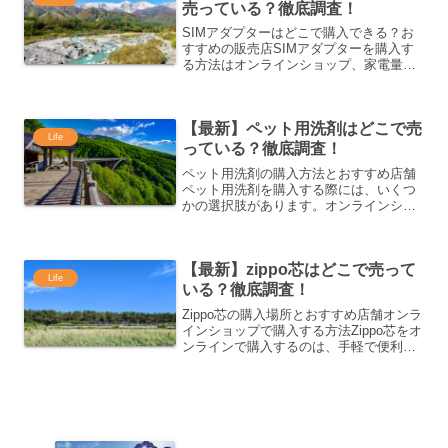
売っている？徹底調査！
SIMアダプターはどこで購入できる？お
すすめの販売店SIMアダプターを購入す
る方法はオンラインショップ、家電量販
店、携帯ショップ、専門店など、さまざ
まな選択肢があります。それぞれの購入
場所には、利便性や価格、品揃えなどに
【最新】ペット用洗剤はどこで売
違いがありますので、...
Life
っている？徹底調査！
ペット用洗剤の購入方法とおすすめ店舗
ペット用洗剤を購入する際には、いくつ
かの選択肢があります。オンラインショ
ップから実店舗まで、購入場所に応じて
便利さや価格が異なります。今回は、ペ
ット用洗剤を手に入れる方法を詳しくご
【最新】zippo芯はどこで売って
紹介します。オンラインシ...
Life
いる？徹底調査！
Zippo芯の購入場所とおすすめ店舗オンラ
インショップで購入する方法Zippo芯をオ
ンラインで購入するのは、手軽で便利な
方法です。Amazon、楽天市場、Yahoo!
ショッピングなどの大手オンラインショ
ップでは、Zippo芯が多数取り揃えら...