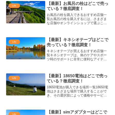
【最新】お風呂の栓はどこで売っ
Life
ている？徹底調査！
お風呂の栓を購入できるおすすめ店舗一
覧お風呂の栓を購入するには、さまざま
な店舗やオンラインショップで選ぶこと
ができます。それぞれの店舗には特長が
あり、用途に応じて便利な購入先があり
ます。ここでは、お風呂の栓を購入でき
【最新】キネシオテープはどこで
るおすすめの店舗を紹介し...
Life
売っている？徹底調査！
キネシオテープが買えるおすすめ店舗一
覧キネシオテープは、体のケアやスポー
ツ時のサポートに非常に便利なアイテム
です。ここでは、キネシオテープを購入
できるおすすめの店舗をご紹介します。
各店舗での取り扱い状況や利便性を考慮
【最新】18650電池はどこで売っ
し、自分に合った購入場所...
Life
ている？徹底調査！
18650電池が購入できる場所一覧18650電
池はさまざまな場所で購入することがで
き、その選択肢によって価格やサービス
が異なります。ここでは、オンラインシ
ョップから実店舗まで、各購入方法の特
徴とおすすめを紹介します。オンライン
【最新】simアダプターはどこで
ショップで購入...
Life