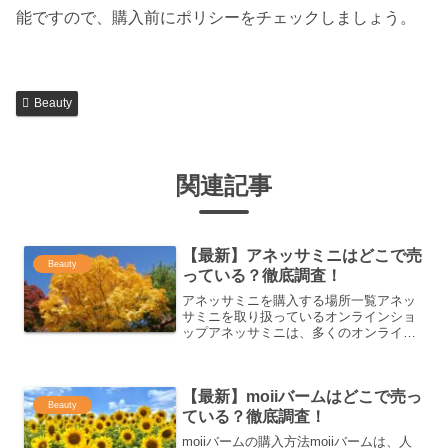
能ですので、購入前にポリシーをチェックしましょう。
Beauty
関連記事
【最新】アネッサミニはどこで売
Beauty
っている？徹底調査！
アネッサミニを購入する場所一覧アネッ
サミニを取り扱っているオンラインショ
ップアネッサミニは、多くのオンライン
ショップで取り扱いがあります。特に人
気のあるショップは、Amazonや楽天市
場、Yahoo!ショッピングです。これらの
【最新】moiiバームはどこで売っ
オンラインスト...
Beauty
ている？徹底調査！
moiiバームの購入方法moiiバームは、人