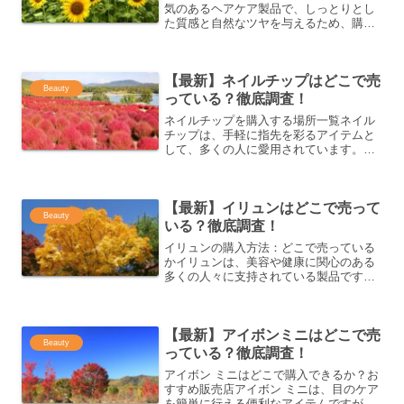
気のあるヘアケア製品で、しっとりとし
た質感と自然なツヤを与えるため、購入
を検討している方が多い商品です。ここ
では、moiiバームをどこで購入できる
か、オンラインショップや実店舗での購
【最新】ネイルチップはどこで売
入方法について...
Beauty
っている？徹底調査！
ネイルチップを購入する場所一覧ネイル
チップは、手軽に指先を彩るアイテムと
して、多くの人に愛用されています。ど
こで購入できるかを知っておくことで、
便利に買い物を楽しむことができます。
ここでは、ネイルチップを購入できる代
【最新】イリュンはどこで売って
表的な場所を紹介します。...
Beauty
いる？徹底調査！
イリュンの購入方法：どこで売っている
かイリュンは、美容や健康に関心のある
多くの人々に支持されている製品です。
どこで手に入るのかを詳しく解説しま
す。オンラインショップから実店舗ま
で、さまざまな購入方法をお伝えしま
【最新】アイボンミニはどこで売
す。イリュンを取り扱っているオ...
Beauty
っている？徹底調査！
アイボン ミニはどこで購入できるか？お
すすめ販売店アイボン ミニは、目のケア
を簡単に行える便利なアイテムですが、