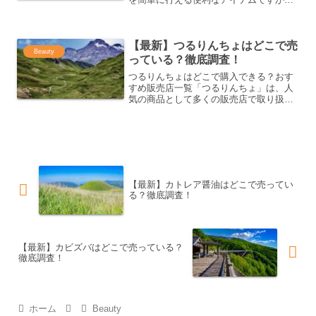
どこで購入できるのでしょうか？ドラッ
グストアで手に入る！アイボン ミニは、
全国のドラッグストアで手軽に購入でき
【最新】つるりんちょはどこで売
ます。特に、ツルハ...
Beauty
っている？徹底調査！
つるりんちょはどこで購入できる？おす
すめ販売店一覧「つるりんちょ」は、人
気の商品として多くの販売店で取り扱い
があります。オンラインショップから実
店舗まで、どこで購入できるのか、販売
店の選び方や注意点を紹介します。オン
ラインショップでの購入方...
【最新】カトレア醤油はどこで売ってい
る？徹底調査！
【最新】カビズバはどこで売っている？
徹底調査！
ホーム
Beauty