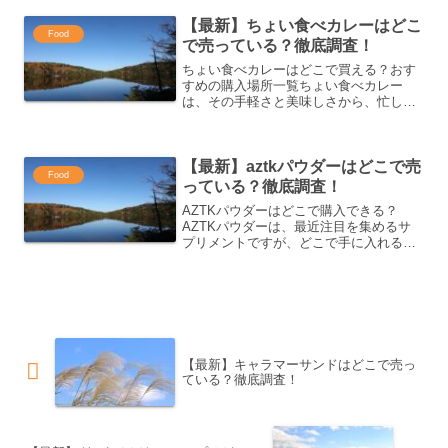
の白兎のお菓子が購入できる様々な場所
【最新】ちょい食べカレーはどこ
をご紹介します。因幡の白...
Food
で売っている？徹底調査！
ちょい食べカレーはどこで買える？おす
すめの購入場所一覧ちょい食べカレー
は、その手軽さと美味しさから、忙しい
時やお腹が空いたときにぴったりの一品
です。そんなちょい食べカレーを手に入
れるために、どこで購入できるのか気に
【最新】aztkパウダーはどこで売
なりますよね。今回は、ちょ...
Food
っている？徹底調査！
AZTKパウダーはどこで購入できる？
AZTKパウダーは、最近注目を集めるサ
プリメントですが、どこで手に入れるこ
とができるのでしょうか？今回は、その
購入方法について詳しく解説します。オ
ンラインと実店舗、そしてお得に購入す
るためのポイントも紹介...
【最新】キャラマーサンドはどこで売っ
ている？徹底調査！