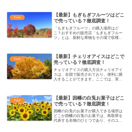
す。この記事では、ヨガジュースを購入
できる場所について詳しく解説します。
ヨガジュースの購入可能な店舗一覧ヨガ
【最新】もぎもぎフルーツはどこ
ジュースは、健康食品専門...
Food
で売っている？徹底調査！
「もぎもぎフルーツ」の購入場所はど
こ？おすすめの販売店「もぎもぎフルー
ツ」とは、新鮮な果物をその場で収穫し
て味わえるユニークな体験を提供する商
品です。これを購入したい場合、いくつ
かの選択肢があります。今回は、実際に
【最新】チェリオアイスはどこで
購入できる場所を紹介します...
Food
売っている？徹底調査！
チェリオアイスの購入方法チェリオアイ
スは、全国で販売されており、便利に購
入することができます。ここでは、実際
にどこで手に入れることができるかを詳
しく紹介します。チェリオアイスが購入
できる店舗の一覧チェリオアイスは、
【最新】因幡の白兎お菓子はどこ
様々な店舗で販売されていま...
Food
で売っている？徹底調査！
因幡の白兎のお菓子が購入できる場所は
どこか因幡の白兎のお菓子は、鳥取県を
代表する名物のひとつであり、そのユニ
ークなデザインと美味しさが多くの人々
に愛されています。この記事では、因幡