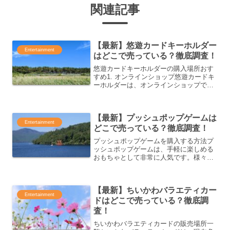
関連記事
【最新】悠遊カードキーホルダー
Entertainment
はどこで売っている？徹底調査！
悠遊カードキーホルダーの購入場所おす
すめ1. オンラインショップ悠遊カードキ
ーホルダーは、オンラインショップでの
購入が非常に便利です。自宅にいなが
ら、簡単に注文できるため、忙しい方に
もおすすめです。主要なオンラインショ
【最新】プッシュポップゲームは
ップでは、種類やデザイ...
Entertainment
どこで売っている？徹底調査！
プッシュポップゲームを購入する方法プ
ッシュポップゲームは、手軽に楽しめる
おもちゃとして非常に人気です。様々な
場所で購入することができ、オンライン
ショップから実店舗まで多彩な選択肢が
あります。この記事では、プッシュポッ
【最新】ちいかわバラエティカー
プゲームを購入するための...
Entertainment
ドはどこで売っている？徹底調
査！
ちいかわバラエティカードの販売場所一