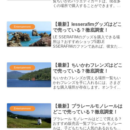
覧ちいかわバラエティカードは、現在多
くの場所で購入することができます。オ
ンラインショップから実店舗まで、さま
ざまな選択肢があるので、あなたに最適
な購入方法を見つけてください。オンラ
【最新】lesserafimグッズはどこ
インショップオンラインシ...
Entertainment
で売っている？徹底調査！
LE SSERAFIMのグッズを購入できる場
所は？おすすめショップ5選LE
SSERAFIMのファンであれば、彼女たち
のグッズを手に入れることはたまらない
喜びですよね。しかし、どこで購入でき
るのか気になる方も多いはず。そこで、
【最新】ちいかわフレンズはどこ
今回はLE S...
Entertainment
で売っている？徹底調査！
ちいかわフレンズが買える場所一覧ちい
かわフレンズを手に入れるには、さまざ
まな購入場所が存在します。オンライン
ショップや実店舗、さらには特定のショ
ップや期間限定で展開されるポップアッ
プストアまで、購入方法は多岐にわたり
【最新】プラレールモノレールは
ます。ここでは、ちいかわ...
Entertainment
どこで売っている？徹底調査！
プラレール モノレールはどこで買える？
おすすめ販売店一覧プラレール モノレー
ルは、子どもたちに人気のあるおもちゃ