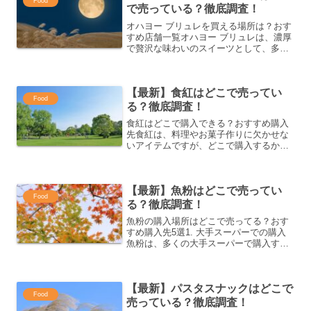
Food
で売っている？徹底調査！
オハヨー ブリュレを買える場所は？おす
すめ店舗一覧オハヨー ブリュレは、濃厚
で贅沢な味わいのスイーツとして、多く
の人々に愛されています。この記事で
は、オハヨー ブリュレを手に入れること
ができる店舗を紹介します。ぜひ、この
【最新】食紅はどこで売ってい
記事を参考にして、お...
Food
る？徹底調査！
食紅はどこで購入できる？おすすめ購入
先食紅は、料理やお菓子作りに欠かせな
いアイテムですが、どこで購入するかに
よって価格や取り扱いの種類が異なりま
す。今回は、食紅を手に入れるためのお
すすめ購入先をご紹介します。ネット通
【最新】魚粉はどこで売ってい
販での購入食紅は、オンラ...
Food
る？徹底調査！
魚粉の購入場所はどこで売ってる？おす
すめ購入先5選1. 大手スーパーでの購入
魚粉は、多くの大手スーパーで購入する
ことができます。特にペット用として販
売されていることが多いです。近くのス
ーパーマーケットでは、ペットフードコ
【最新】パスタスナックはどこで
ーナーに魚粉が置かれ...
Food
売っている？徹底調査！