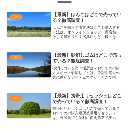
【最新】はんこはどこで売ってい
Life
る？徹底調査！
はんこを購入する方法はんこを購入する
方法は、オンラインショップ、実店舗、
そして最寄りの文房具店など、様々な方
法があります。ここでは、はんこを手に
入れるための方法を詳しく紹介します。
おすすめのオンラインショップオンライ
【最新】砂消しゴムはどこで売っ
ンショップでは、手軽に自...
Life
ている？徹底調査！
砂消しゴムを買う場所は？おすすめの購
入スポット砂消しゴムは、筆記や消去作
業に便利なアイテムですが、どこで購入
できるのでしょうか。今回は、砂消しゴ
ムを購入できるおすすめの場所を紹介し
ます。オンラインショップで購入できる
【最新】携帯用リセッシュはどこ
砂消しゴムオンラインショ...
Life
で売っている？徹底調査！
携帯用リセッシュはどこで売っている？
おすすめの購入場所携帯用リセッシュ
は、外出先でも便利に使えるアイテムと
して多くの人に愛用されています。手軽
に持ち歩けるサイズ感で、気になる場所