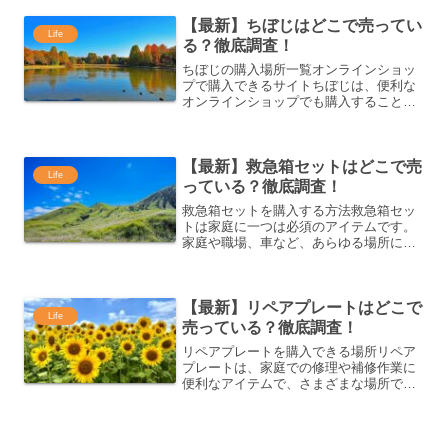
や衣服にスプレーするだけで爽やかな香
【最新】ちぼじはどこで売ってい
りが広がり、気になるニオイ...
Life
る？徹底調査！
ちぼじの購入場所一覧オンラインショッ
プで購入できるサイトちぼじは、便利な
オンラインショップでも購入することが
できます。特に、通販サイトでは自宅で
簡単に商品を購入できるため、多くの人
に利用されています。オンラインショッ
【最新】救急箱セットはどこで売
プでは、商品を選ぶだけで...
Life
っている？徹底調査！
救急箱セットを購入する方法救急箱セッ
トは家庭に一つは必須のアイテムです。
家庭や職場、車など、あらゆる場所に備
えておくことで、いざという時に役立ち
ます。ここでは、救急箱セットを手に入
れるための方法をいくつかご紹介しま
【最新】リペアプレートはどこで
す。最寄りのドラッグストア...
Life
売っている？徹底調査！
リペアプレートを購入できる場所リペア
プレートは、家庭での修理や補修作業に
便利なアイテムで、さまざまな場所で購
入することができます。オンラインショ
ップや実店舗を利用することで、手軽に
手に入れることができますが、購入場所
に応じて選択肢や価格、配...