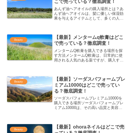
こで売っている？徹底調査！
あんず油ヘアオイルの購入場所とは？あ
んず油ヘアオイルは、髪に優しい保湿効
果を与えるアイテムとして、多くの人に
愛されています。では、どこで購入でき
るのでしょうか？オンラインショップや
実店舗での取り扱いについて、詳細に紹
【最新】メンタームq軟膏はどこ
介します。おすすめの購入...
Beauty
で売っている？徹底調査！
メンタームQ軟膏を購入できる場所を探
す方法メンタームQ軟膏は、日常的に使
用される人気のある薬ですが、購入する
際にはいくつかの方法があります。オン
ラインストアや実店舗、ドラッグストア
など、購入先を選ぶ際には自分に合った
【最新】ソーダスパフォームプレ
方法を見つけることが重要...
Beauty
ミアム10000はどこで売ってい
る？徹底調査！
ソーダスパフォームプレミアム10000を
購入できる場所ソーダスパフォームプレ
ミアム10000は、その高い品質と美容効
果から、多くの人に支持されている人気
の商品です。購入場所は多岐にわたりま
すので、今回は代表的な購入方法をいく
【最新】ohoraネイルはどこで売
つかご紹介します...
Beauty
っている？徹底調査！