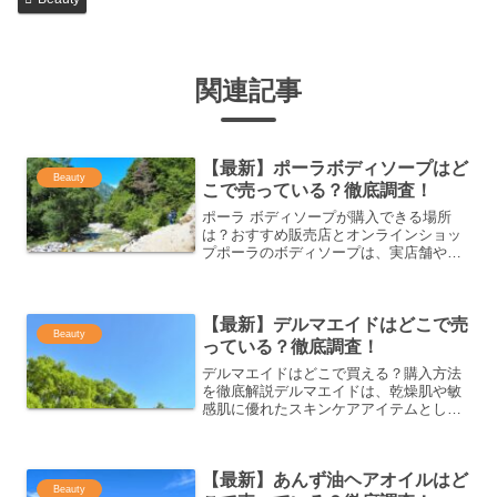
関連記事
【最新】ポーラボディソープはど
Beauty
こで売っている？徹底調査！
ポーラ ボディソープが購入できる場所
は？おすすめ販売店とオンラインショッ
プポーラのボディソープは、実店舗やオ
ンラインショップで手に入れることがで
きます。この記事では、ポーラ ボディソ
ープを購入できる場所を紹介し、実店舗
【最新】デルマエイドはどこで売
や通販サイトでの購入方...
Beauty
っている？徹底調査！
デルマエイドはどこで買える？購入方法
を徹底解説デルマエイドは、乾燥肌や敏
感肌に優れたスキンケアアイテムとし
て、多くの方に愛用されています。購入
方法には、オンラインショップや店舗で
の購入などさまざまな方法があります。
【最新】あんず油ヘアオイルはど
ここでは、デルマエイドの購...
Beauty