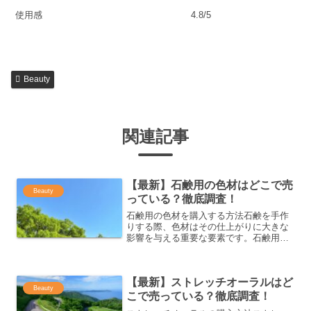
使用感
4.8/5
Beauty
関連記事
【最新】石鹸用の色材はどこで売
Beauty
っている？徹底調査！
石鹸用の色材を購入する方法石鹸を手作
りする際、色材はその仕上がりに大きな
影響を与える重要な要素です。石鹸用の
色材は、色鮮やかで美しい石鹸を作るた
めに欠かせません。この記事では、石鹸
用の色材の種類から、選び方や購入方法
【最新】ストレッチオーラルはど
まで詳しく解説します。石...
Beauty
こで売っている？徹底調査！