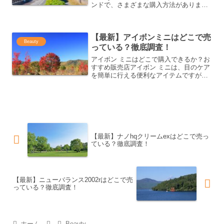
ンドで、さまざまな購入方法がありま
す。オンラインショップや実店舗を利用
する方法のほか、セールやクーポンを活
用したお得な購入方法もあります。本
【最新】アイボンミニはどこで売
記...
Beauty
っている？徹底調査！
アイボン ミニはどこで購入できるか？お
すすめ販売店アイボン ミニは、目のケア
を簡単に行える便利なアイテムですが、
どこで購入できるのでしょうか？ドラッ
グストアで手に入る！アイボン ミニは、
全国のドラッグストアで手軽に購入でき
ます。特に、ツルハ...
【最新】ナノhqクリームexはどこで売っ
ている？徹底調査！
【最新】ニューバランス2002rはどこで売
っている？徹底調査！
ホーム
Beauty