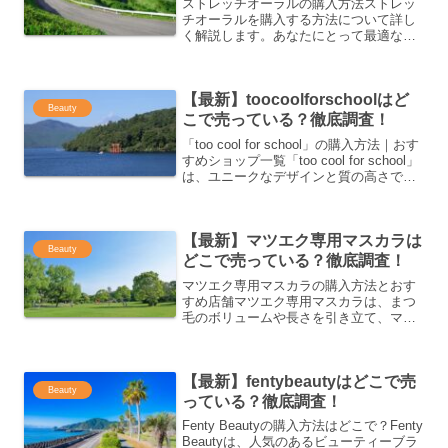
ストレッチオーラルの購入方法ストレッ
チオーラルを購入する方法について詳し
く解説します。あなたにとって最適な購
入方法を見つけるために、オンラインシ
ョップや実店舗での購入情報をしっかり
と押さえておきましょう。ストレッチオ
【最新】toocoolforschoolはど
ーラルが購入できる店舗一...
Beauty
こで売っている？徹底調査！
「too cool for school」の購入方法｜おす
すめショップ一覧「too cool for school」
は、ユニークなデザインと質の高さで人
気のある韓国のファッションブランドで
す。このブランドの商品を購入するため
の方法は多岐に渡...
【最新】マツエク専用マスカラは
Beauty
どこで売っている？徹底調査！
マツエク専用マスカラの購入方法とおす
すめ店舗マツエク専用マスカラは、まつ
毛のボリュームや長さを引き立て、マツ
エクの美しさを長持ちさせるためのアイ
テムです。今回は、マツエク専用マスカ
ラを購入する方法と、おすすめの購入先
【最新】fentybeautyはどこで売
についてご紹介します。マ...
Beauty
っている？徹底調査！
Fenty Beautyの購入方法はどこで？Fenty
Beautyは、人気のあるビューティーブラ