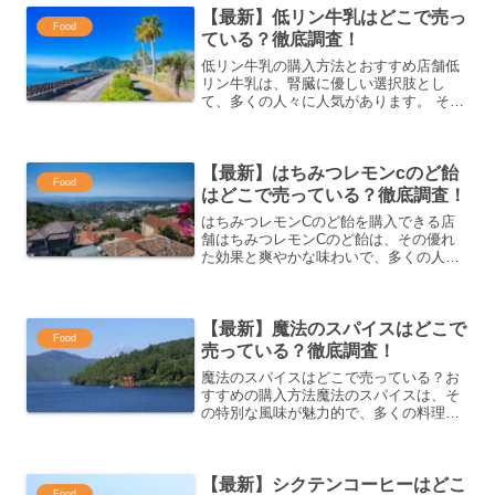
【最新】低リン牛乳はどこで売っ
が購入できる場所を紹介し...
Food
ている？徹底調査！
低リン牛乳の購入方法とおすすめ店舗低
リン牛乳は、腎臓に優しい選択肢とし
て、多くの人々に人気があります。 その
ため、購入する場所や方法を慎重に選ぶ
ことが重要です。この記事では、低リン
牛乳を購入するための方法やおすすめの
【最新】はちみつレモンcのど飴
店舗、オンラインショップ...
Food
はどこで売っている？徹底調査！
はちみつレモンCのど飴を購入できる店
舗はちみつレモンCのど飴は、その優れ
た効果と爽やかな味わいで、多くの人々
に愛されています。これを手に入れるた
めに、さまざまな店舗やオンラインショ
ップを利用できます。以下では、購入場
【最新】魔法のスパイスはどこで
所を詳しく紹介します。最...
Food
売っている？徹底調査！
魔法のスパイスはどこで売っている？お
すすめの購入方法魔法のスパイスは、そ
の特別な風味が魅力的で、多くの料理に
アクセントを加えます。この記事では、
魔法のスパイスをどこで購入できるの
か、また購入方法についてのおすすめを
【最新】シクテンコーヒーはどこ
ご紹介します。オンラインシ...
Food