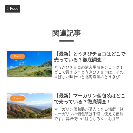
Food
関連記事
【最新】とうきびチョコはどこで
Food
売っている？徹底調査！
とうきびチョコの購入場所をチェック！
どこで買える？とうきびチョコは、その
香ばしい味わいと北海道産のとうきびの
風味が魅力のスイーツです。ここでは、
とうきびチョコを購入できるさまざまな
場所をご紹介します。北海道産とうきび
【最新】マーガリン個包装はどこ
チョコの取り扱い店舗北海...
Food
で売っている？徹底調査！
マーガリン個包装が購入できる場所一覧
マーガリンの個包装は手軽に使えて便利
です。普段使いにはもちろん、お弁当や
旅行などの持ち運びにもぴったりなアイ
テムです。では、どこで購入できるので
しょうか？以下では、マーガリン個包装